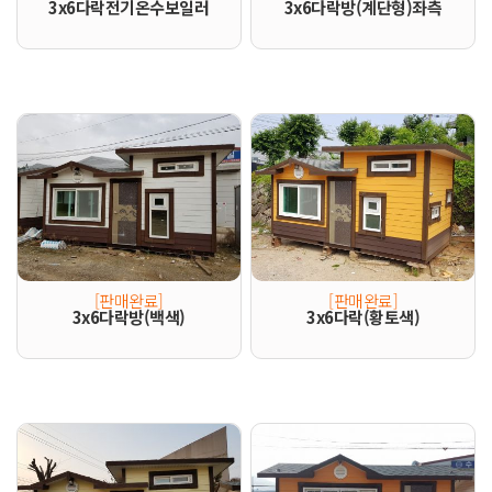
3x6다락전기온수보일러
3x6다락방(계단형)좌측
[판매완료]
[판매완료]
3x6다락방(백색)
3x6다락(황토색)