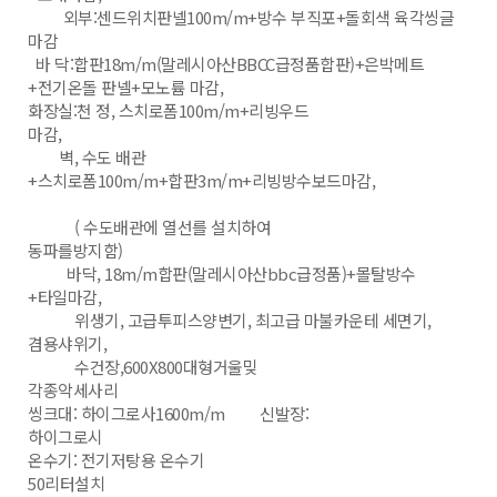
외부:센드위치판넬100m/m+방수 부직포+돌회색 육각씽글
마감
바 닥:합판18m/m(말레시아산BBCC급정품합판)+은박메트
+전기온돌 판넬+모노륨 마감,
화장실:천 정, 스치로폼100m/m+리빙우드
마감,
벽, 수도 배관
+스치로폼100m/m+합판3m/m+리빙방수보드마감,
( 수도배관에 열선를 설치하여
동파를방지함)
바닥, 18m/m합판(말레시아산bbc급정품)+몰탈방수
+타일마감,
위생기, 고급투피스양변기, 최고급 마불카운테 세면기,
겸용샤위기,
수건장,600X800대형거울밎
각종악세사리
씽크대: 하이그로사1600m/m 신발장:
하이그로시
온수기: 전기저탕용 온수기
50리터설치