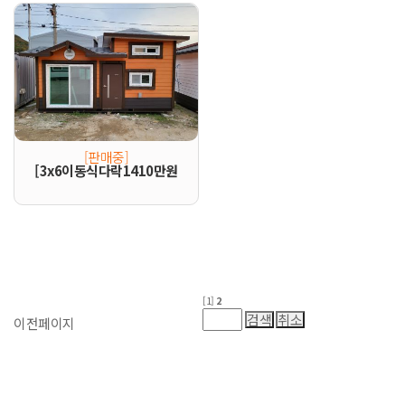
[판매중]
[3x6이동식다락1410만원
[1]
2
이전페이지