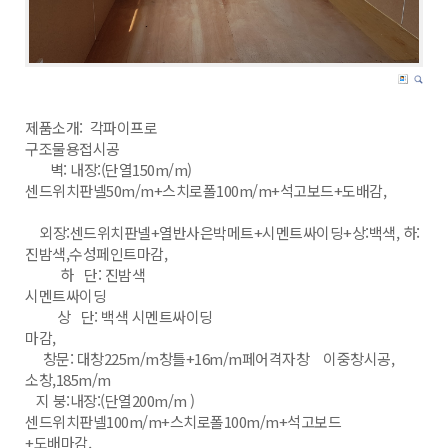
제품소개: 각파이프로
구조물용접시공
벽: 내장:(단열150m/m)
센드위치판넬50m/m+스치로폴100m/m+석고보드+도배감,
외장:센드위치판넬+열반사은박메트+시멘트싸이딩+상:백색, 하:
진밤색,수성페인트마감,
하 단: 진밤색
시멘트싸이딩
상 단: 백색 시멘트싸이딩
마감,
창문: 대창225m/m창틀+16m/m페어격자창 이중창시공,
소창,185m/m
지 붕:내장:(단열200m/m )
센드위치판넬100m/m+스치로폴100m/m+석고보드
+도배마감,