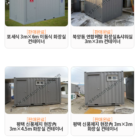
[판매완료]
[판매완료]
포세식 3m×6m 이동식 화장실
북양동 연합메탈 화장실&샤워실
컨테이너
3m×3m 컨테이너
[판매완료]
[판매완료]
평택 신풍제지 현장內
평택 신풍제지 현장內 3m×3m
3m×4.5m 화장실 컨테이너
화장실 컨테이너