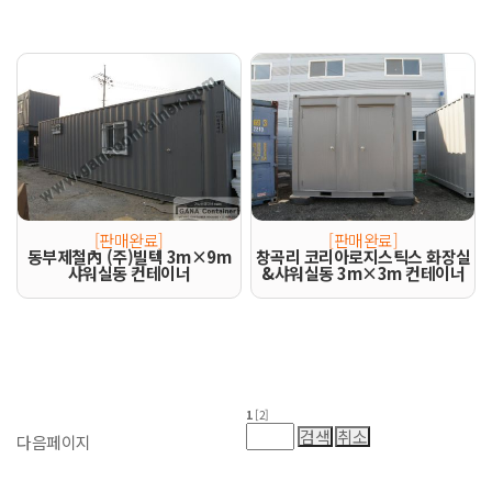
[판매완료]
[판매완료]
동부제철內 (주)빌텍 3m×9m
창곡리 코리아로지스틱스 화장실
샤워실동 컨테이너
&샤워실동 3m×3m 컨테이너
1
[2]
다음페이지