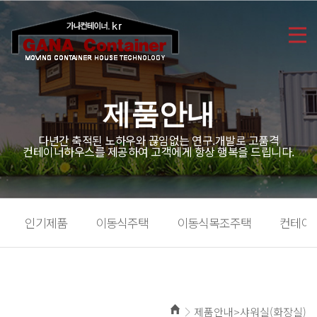
제품안내
다년간 축적된 노하우와 끊임없는 연구.개발로 고품격
컨테이너하우스를 제공하여 고객에게 항상 행복을 드립니다.
인기제품
이동식주택
이동식목조주택
컨테이
제품안내>샤워실(화장실)