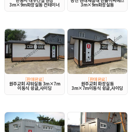
안동시 대우건설 현장
당진 현대제철내 한솔이씨에스
3m×9m화장실동 컨테이너
3m×9m화장실동
[판매완료]
[판매완료]
원주교회 샤워실동 3m×7m
원주교회 화장실동
이동식 슁글,사이딩
3m×7m이동식 슁글,사이딩