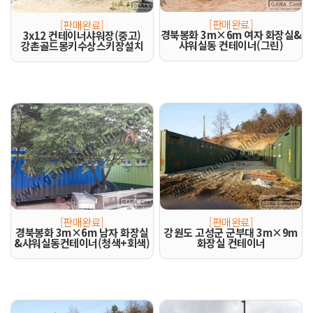
[판매완료]
[판매완료]
경북봉화 3m×6m 여자 화장실&
3x12 컨테이너샤워장(중고)
샤워실동 컨테이너(그린)
강촌골드몽키수상스키장설치
[판매완료]
[판매완료]
경북봉화 3m×6m 남자 화장실
강원도 고성군 군부대 3m×9m
&샤워실동컨테이너(청색+회색)
화장실 컨테이너