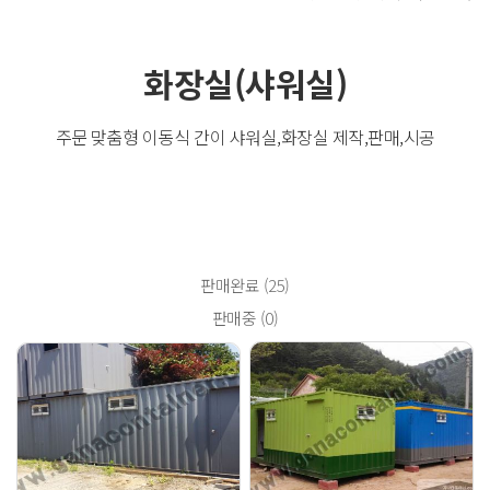
화장실(샤워실)
주문 맞춤형 이동식 간이 샤워실,화장실 제작,판매,시공
판매완료 (25)
판매중 (0)