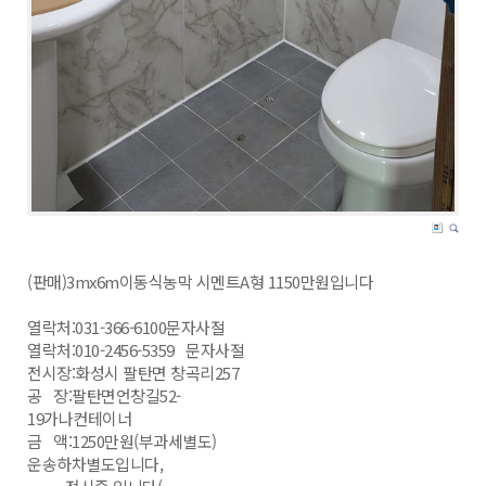
(판매)3mx6m이동식농막 시멘트A형 1150만원입니다
열락처:031-366-6100문자사절
열락처:010-2456-5359 문자사절
전시장:화성시 팔탄면 창곡리257
공 장:팔탄면언창길52-
19가나컨테이너
금 액:1250만원(부과세별도)
운송하차별도입니다,