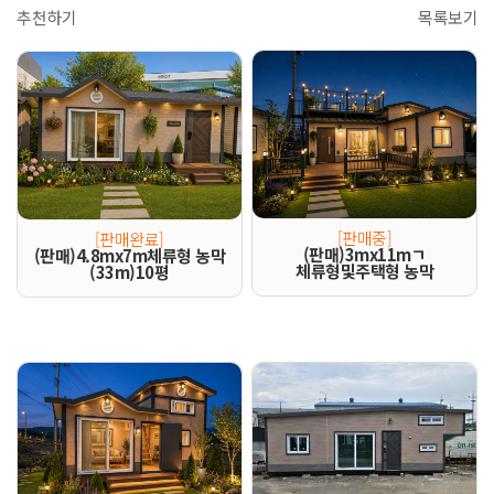
추천하기
목록보기
[판매중]
[판매완료]
(판매)3mx11mㄱ
(판매)4.8mx7m체류형 농막
체류형및주택형 농막
(33m)10평