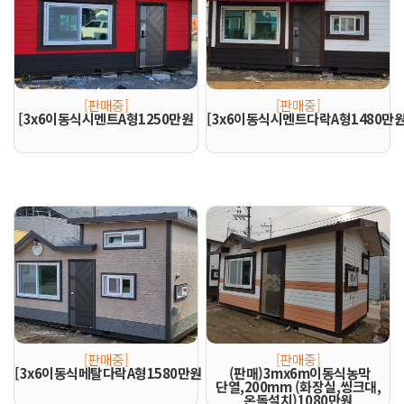
[판매중]
[판매중]
[3x6이동식시멘트A형1250만원
[3x6이동식시멘트다락A형1480만
[판매중]
[판매중]
[3x6이동식메탈다락A형1580만원
(판매)3mx6m이동식농막
단열,200mm (화장실,씽크대,
온돌설치)1080만원