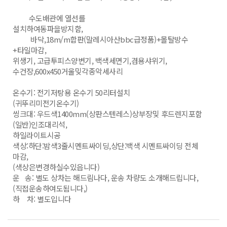
수도배관에 열선를
설치하여동파을방지함,
바닥,18m/m합판(말레시아산bbc급정품)+몰탈방수
+타일마감,
위생기, 고급투피스양변기, 백색세면기,겸용샤위기,
수건장,600x450거울밎각종악세사리
온수기: 전기저탕용 온수기 50리터설치
(귀뚜리미전기온수기)
씽크대: 우드색1400mm(상판스텐레스)상부장밎 후드렌지포함
(일반)인조대리석,
하일라이트시공
색상:하단:밤색3줄시멘트싸이딩,상단:백색 시멘트싸이딩 전체
마감,
(색상은변경하실수있읍니다)
운 송: 별도 상차는 해드림나다, 운송 차량도 소개해드립니다,
(직접운송하여도됨니다,)
하 차: 별도입니다