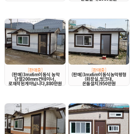
[판매중]
[판매중]
(판매)3mx6m이동식 농막
(판매)3mx6m이동식농막평형
단열200mm컨테이너,
(화장실,씽크대,
로재작된게아닙니다,880만원
온돌설치)950만원