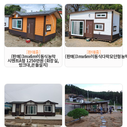
[판매중]
[판매중]
(판매)3mx6m이동식농막
(판매)3mx6m이동식다락모던형농막
시멘트A형 1250만원 (화장실,
씽크대,온돌설치)