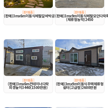
[판매중]
[판매중]
(판매)3mx6m이동식메탈갈바박공형다락형H4m
(판매)3mx9m이동식메탈모던다락
(체류형농막)2450
[판매중]
[판매중]
(판매)3mx6m컨테이너다락
(판매)3mx9m이동식주택체류형
외경높이3440(1500만원)
쉼터(고급형)2600만원