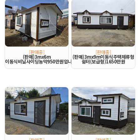
[판매중]
[판매중]
(판매)3mx6m
(판매)3mx9m이동식주택체류형
이동식비닐사이딩농막950만원입니다,
쉼터(보급형)1650만원