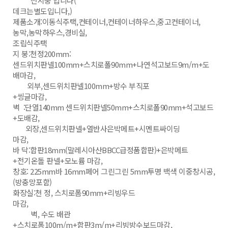
전시중 입니다(
데크는별도입니다,)
제품소개:이동식주택,컨테이너,컨테이너하우스,중고컨테이너,
농막,농막하우스,경비실,
조립식주택
지 붕:천정200mm:
센드위치판넬100mm+스치로폴90mm+나연석고보드9m/m+도
배마감,
외부,센드위치판넬100mm+방수 부직포
+씽글마감,
벽 :단열140mm 센드위치판넬50mm+스치로폴90mm+석고보드
+도배감,
외장,센드위치판넬+열반사은박메트+시멘트싸이딩
마감,
바 닥:합판18mm(말레시아산BBCC급정품합판)+은박메트
+전기온돌 판넬+모노륨 마감,
창호: 225mm바 16mm페어 그린그린 5mm투명 백색 이중창시공,
(방충망포함)
화장실:천 정, 스치로폼90mm+리빙우드
마감,
벽, 수도 배관
+스치로폼100m/m+합판3m/m+리빙방수보드마감,