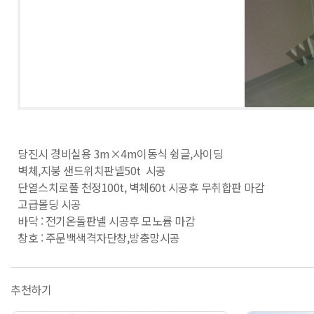
당진시 경비실용 3m×4m이동식 슁글,사이딩
벽체,지붕 샌드위치판넬50t 시공
단열스치로폴 천정100t, 벽체60t 시공후 무취합판 마감
고급몰딩 시공
바닥 : 전기온돌판넬 시공후 모노륨 마감
창호 : 주문백색격자단창,방충망시공
추천하기