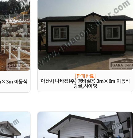
[판매완료]
아산시 나바켐(주) 경비실용 3m×6m 이동식
m×3m 이동식
슁글,사이딩