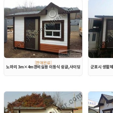
[판매완료]
노하리 3m×4m경비실용 이동식 슁글,사이딩
군포시 생활체