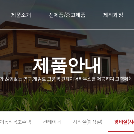
제품소개
신제품/중고제품
제작과정
제품안내
와 끊임없는 연구.개발로 고품격 컨테이너하우스를 제공하여 고객에게 
이동식목조주택
컨테이너
샤워실(화장실)
경비실(사