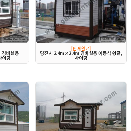
[판매완료]
티 경비실용
당진시 2.4m×2.4m 경비실용 이동식 슁글,
사이딩
사이딩