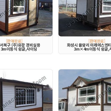
[판매완료]
[판매완료]
서북구 (주)유광 경비실용
화성시 율암리 미래에스엔
×3m이동식 슁글,사이딩
3m×4m이동식 슁글,