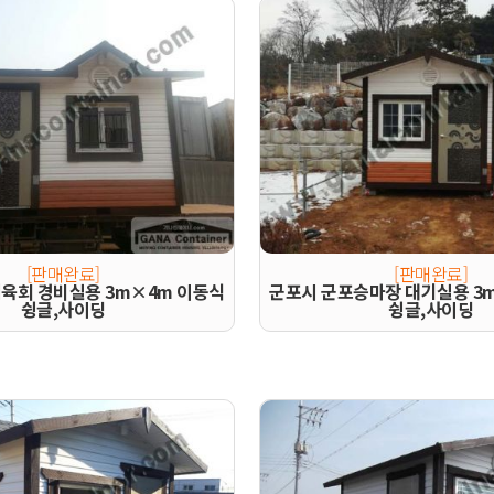
[판매완료]
[판매완료]
육회 경비실용 3m×4m 이동식
군포시 군포승마장 대기실용 3
슁글,사이딩
슁글,사이딩