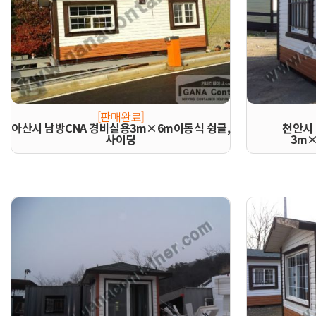
[판매완료]
아산시 남방CNA 경비실용3m×6m이동식 슁글,
천안시 
사이딩
3m