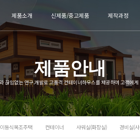
제품소개
신제품/중고제품
제작과정
제품안내
와 끊임없는 연구.개발로 고품격 컨테이너하우스를 제공하여 고객에게 
이동식목조주택
컨테이너
샤워실(화장실)
경비실(사