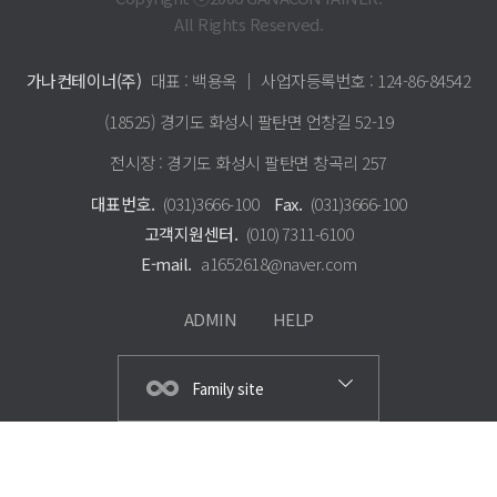
All Rights Reserved.
가나컨테이너(주)
대표 : 백용옥 │ 사업자등록번호 : 124-86-84542
(18525) 경기도 화성시 팔탄면 언창길 52-19
전시장 : 경기도 화성시 팔탄면 창곡리 257
대표번호.
(031)3666-100
Fax.
(031)3666-100
고객지원센터.
(010) 7311-6100
E-mail.
a1652618@naver.com
ADMIN
HELP
Family site