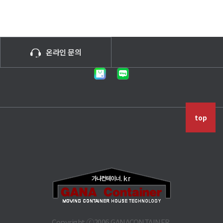
온라인 문의
top
Copyright ⓒ2006 GANACONTAINER.